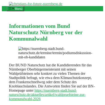
Zum
Inhalt
Menü
springen
Informationen vom Bund
Naturschutz Nürnberg vor der
Kommunalwahl
Der BUND Naturschutz hat die Kandidierenden für das
Nürnberger Oberbürgermeisteramt mit seinen
Wahlprüfsteinen sehr konkret zu vielen Themen der
Stadtpolitik befragt, wie etwa dem Klimaschutzkonzept,
dem Frankenschnellweg oder dem Schutz des
Knoblauchslandes. Die Antworten finden Sie auf der BN-
Homepage unter
https://nuernberg-stadt.bund-
naturschutz.de/aktuelles/artikel/wahlpruefsteine-zur-
kommunalwahl-2026