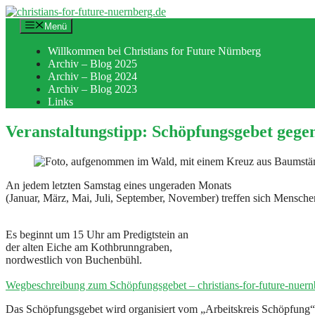
Zum
Inhalt
Menü
springen
Willkommen bei Christians for Future Nürnberg
Archiv – Blog 2025
Archiv – Blog 2024
Archiv – Blog 2023
Links
Veranstaltungstipp: Schöpfungsgebet gege
An jedem letzten Samstag eines ungeraden Monats
(Januar, März, Mai, Juli, September, November) treffen sich Mensc
Es beginnt um 15 Uhr am Predigtstein an
der alten Eiche am Kothbrunngraben,
nordwestlich von Buchenbühl.
Wegbeschreibung zum Schöpfungsgebet – christians-for-future-nuern
Das Schöpfungsgebet wird organisiert vom „Arbeitskreis Schöpfung“