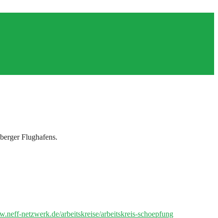
berger Flughafens.
w.neff-netzwerk.de/arbeitskreise/arbeitskreis-schoepfung